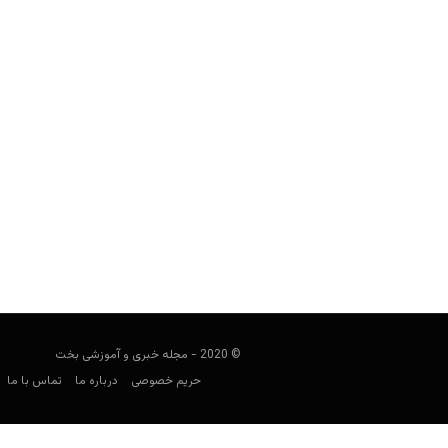
آموزش شرط بندی یو اف سی (UFC)
فوتبالی
اکتبر 6, 2020
مساب
تم
© 2020 - مجله خبری و آموزشی بخت
حریم خصوصی
درباره ما
تماس با ما