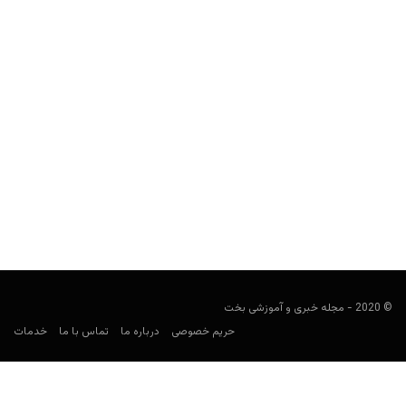
چطور از دست های قدرتمندِ پوکر بهترین استفاده را بکنیم؟
Keyvan Kazemi
آوریل 20, 2020
سلسله مطالب آموزش پوکر مجله بخت و اقبال: استراتژی
پوکر و روانشناسی پوکر به قلم اندرو بروکس – چند دقیقه ای بیشتر
نبود که...
© 2020 - مجله خبری و آموزشی بخت
حریم خصوصی
درباره ما
تماس با ما
خدمات