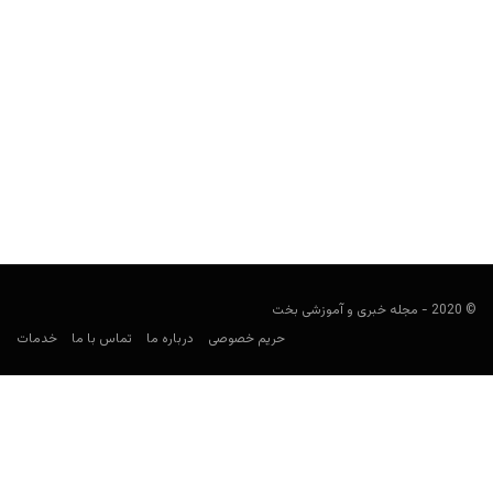
سایت پروز پوکر (ProzPoker) (ایرانی)
Keyvan Kazemi
فوریه 12, 2026
سایت پروز پوکر چه مزیت هایی دارد؟ امکانات این سایت کدامند و نحوه
شارژ حساب چگونه است؟ آدرس آن...
© 2020 - مجله خبری و آموزشی بخت
حریم خصوصی
درباره ما
تماس با ما
خدمات