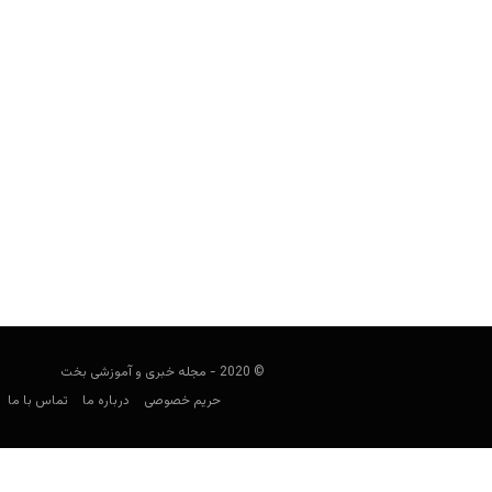
سیامک توران با اصالت ایرانی، قهرمان
جهانی پوکر اروپا شد و به 822 هزار دلار رسید
مجید جان‌ملکی
اکتبر 22, 2019
یک مرد ایرانی، ب
© 2020 - مجله خبری و آموزشی بخت
حریم خصوصی
درباره ما
تماس با ما