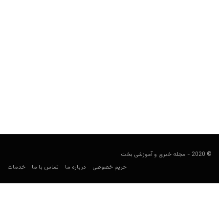
بازی سفیر دیپلمات و جاسوس (Ambassadors, Diplomats
And Spies)
user0009
مارس 19, 2023
در این مطلب به معرفی بازی کارتی - اجتماعی سفیر دیپلمات و
جاسوس (Ambassadors, Diplomats and Spies) خواهیم پرداخت.
© 2020 - مجله خبری و آموزشی بخت
حریم خصوصی
درباره ما
تماس با ما
خدمات