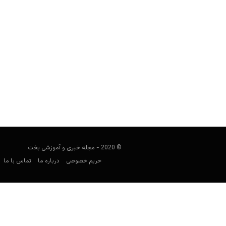
امنیت فیلترشکن هات اسپات شیلد (Hotspot Shield)
مجید جان‌ملکی
ژانویه 1, 2020
هاتسپات شیلد یکی از نرم افزارهای رایگان
نرم افزا
© 2020 - مجله خبری و آموزشی بخت
حریم خصوصی
درباره ما
تماس با ما