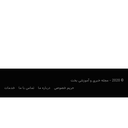
پیش بینی فوتبال؛ لیون و یوونتوس
فوتبالی
فوریه 26, 2020
آخرین بازی های دور رفت مرحله یک هشتم نهایی لیگ قهرمانان اروپا
امشب برگزار می شود که در یکی...
© 2020 - مجله خبری و آموزشی بخت
حریم خصوصی
درباره ما
تماس با ما
خدمات