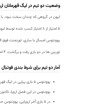
وضعیت دو تیم در لیگ قهرمانان ارو
لیون در گروهی که چندان سخت نبود، با کسب ۸ امتیاز از ۶ باز
۵ امتیاز از ۸ امتیاز کسب شده توسط لیون، در خانه بدست آمد و این تیم ۲ بازی خارج از خانه را به بنفیکا و زنیت باخت.
یوونتوس امسال با ساری، تورنمنت فوق العاده ای را پشت سر گذاشته و با ۶
تورینی ها در دو بازی رفت و برگشت، ۴ امتیاز از اتلتیکو مادرید گرفتند و ۴ برد دیگر برابر بایرلورکوزن و لوکوموتیو مسکو بدست آوردند.
آمار دو تیم برای شرط بندی فوتبال
یوونتوس ۵ بازی پیاپی در لیگ قهرمانان اروپا را برده است.
یوونتوس در این فصل اروپا، تاکن
در ۵ بازی آخر اروپایی، یوونتوس حداقل ۲ گل به هر تیم زده است.