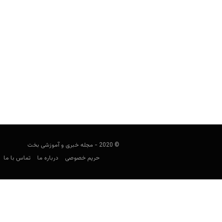
پیش بینی فوتبال؛ مونتری و لیورپول
فوتبالی
دسامبر 18, 2019
مسابقات جام باشگاه های جهان امشب با ب
© 2020 - مجله خبری و آموزشی بخت
حریم خصوصی
درباره ما
تماس با ما