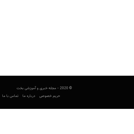
جنجالی عجیب در مسابقات پوکر ناشنوای
اندازه کافی ناشنوا نبود!
مجید جان‌ملکی
اکتبر 24, 2019
با یک شیوه کمترشناخته‌شده دی
© 2020 - مجله خبری و آموزشی بخت
حریم خصوصی
درباره ما
تماس با ما