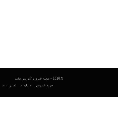
4 نکته طلایی برای یک شرطبندی پرسود در بیسبال (MLB)
user0021
فوریه 28, 2022
با در نظر داشتن چند نکته ساده اما طلای
شر
© 2020 - مجله خبری و آموزشی بخت
حریم خصوصی
درباره ما
تماس با ما