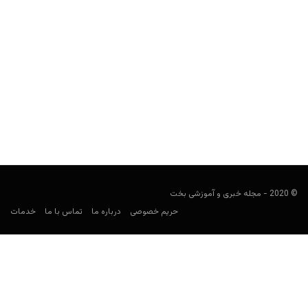
چگونه در شرط بندی هدف گذاری کنیم و به هدفمان برسیم؟
هومن محسنی
مارس 5, 2020
در شرط بندی برای خود هدف دارید؟ اگر ندارید نگران نباشید، چراکه
خیلی ها بدون هدف در دنیای شرط...
© 2020 - مجله خبری و آموزشی بخت
حریم خصوصی
درباره ما
تماس با ما
خدمات