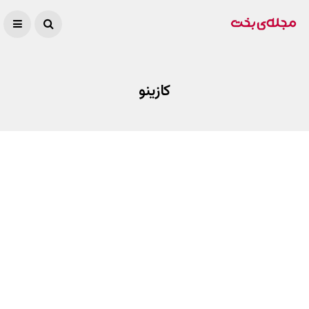
کازینو