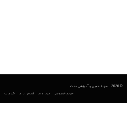
بررسی بازی Call Of Duty: Warzone
مجید جان‌ملکی
آوریل 20, 2020
مشخصات کلی پلتفرم Xbox One, PlayStation 4, Microsoft
Windows توسعه دهنده Infinity Ward ناشر Activision ژانر: شوتر اول
شخص،...
© 2020 - مجله خبری و آموزشی بخت
حریم خصوصی
درباره ما
تماس با ما
خدمات