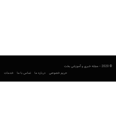
کریس فرگوسن کیست؟
Keyvan Kazemi
مارس 21, 2020
کریس فرگوسن پوکرباز کیست؟ مهم ترین افتخارات او چه هستند؟
رسوایی او چه بوده و منجر به چه حکمی...
© 2020 - مجله خبری و آموزشی بخت
حریم خصوصی
درباره ما
تماس با ما
خدمات