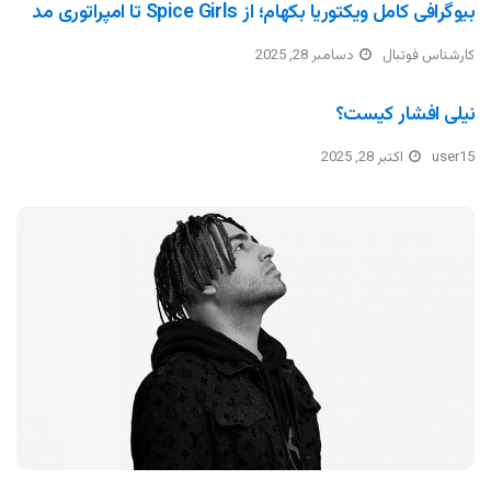
بیوگرافی کامل ویکتوریا بکهام؛ از Spice Girls تا امپراتوری مد
کارشناس فوتبال
دسامبر 28, 2025
نیلی افشار کیست؟
user15
اکتبر 28, 2025