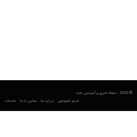
بررسی بازی Control: The Foundation DLC (دانلود بازی)
مجید جان‌ملکی
آوریل 19, 2020
مشخصات کلی پلتفرم Xbox One, PlayStation 4, Microsoft
Windows توسعه دهنده Remedy Entertainment ناشر 505 Games
ژانر: شوتر سوم...
© 2020 - مجله خبری و آموزشی بخت
حریم خصوصی
درباره ما
تماس با ما
خدمات