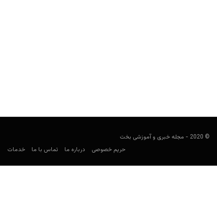
رمزنگاری و پنهان کردن فایل ها به شیوه مستر ربات؛ آموزش
کار با نرم افزار جذاب DeepSound
مجید جان‌ملکی
دسامبر 16, 2019
مستر ربات سرانجام دیروز تمام شد. با شیوه‌ای شما را آشنا می‌کنیم که
الیوت در این سریال توانسته بود...
© 2020 - مجله خبری و آموزشی بخت
حریم خصوصی
درباره ما
تماس با ما
خدمات