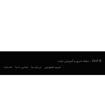
فیل گوردون کیست؟
Keyvan Kazemi
مارس 17, 2020
فیل گوردون پوکرباز کیست؟ مهم ترین افتخارات او چه هستند؟ چطور با
سرطان مبارزه کرد؟ در دنیای رسانه، کتاب...
© 2020 - مجله خبری و آموزشی بخت
حریم خصوصی
درباره ما
تماس با ما
خدمات