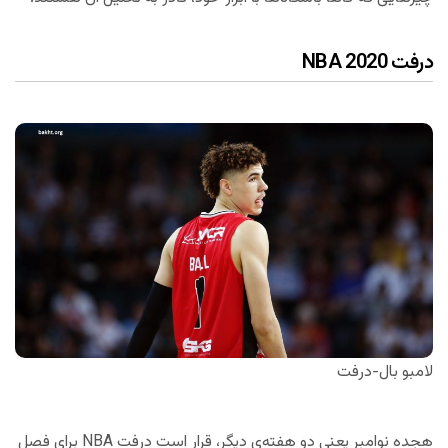
درفت NBA 2020
لامبو بال-درفت
هجده نوامبر یعنی دو هفته‌ی دیگر، قرار است درفت NBA برای فصل