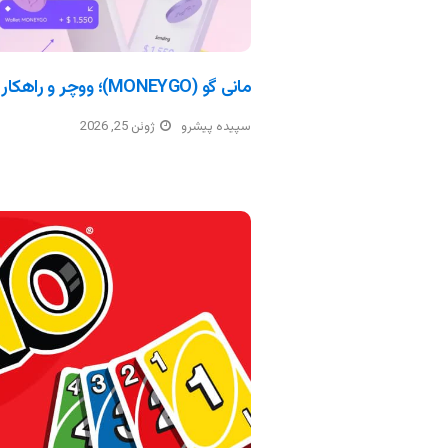
مانی گو (MONEYGO)؛ ووچر و راهکار پرداخت ارزی
سپیده پیشرو
ژوئن 25, 2026