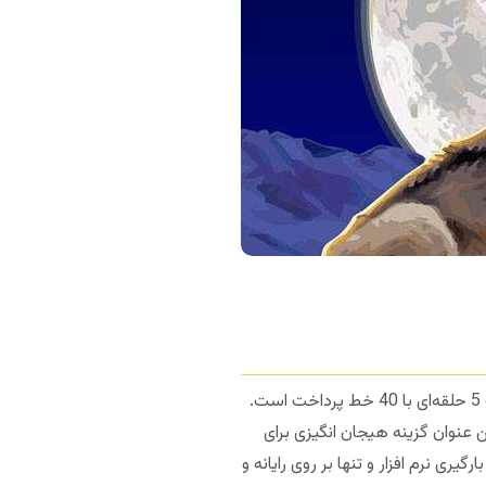
موضوع این بازی اسلات کازینو همان طور که احتمالاً حدس زده‌اید گرگ است. بازی ولف ران (Wolf Run) یک اسلات 5 حلقه‌ای با 40 خط پرداخت است.
‌برید، این عنوان گزینه هیجان انگیزی برای
ی نرم افزار و تنها بر روی رایانه و