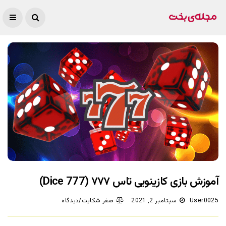
آموزش بازی کازینویی تاس ۷۷۷ (Dice 777)
User0025
سپتامبر 2, 2021
صفر شکایت/دیدگاه