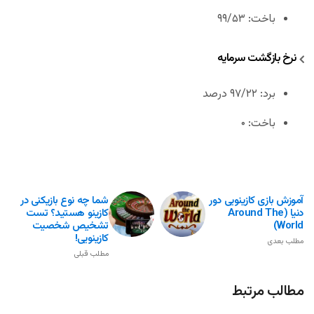
باخت: ۹۹/۵۳
نرخ بازگشت سرمایه
برد: ۹۷/۲۲ درصد
باخت: ۰
آموزش بازی کازینویی دور
شما چه نوع بازیکنی در
دنیا (Around The
کازینو هستید؟ تست
World)
تشخیص شخصیت
کازینویی!
مطلب بعدی
مطلب قبلی
مطالب مرتبط