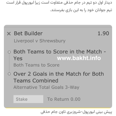
دیدار اول دو تیم در جام حذفی متفاوت است زیرا لیورپول قرار است
تیم جوانان خود را به این بازی بفرستند.
پیش بینی لیورپول-شروزبری تاون جام حذفی