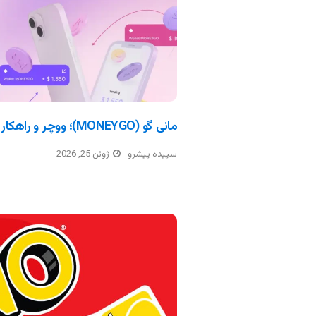
مانی گو (MONEYGO)؛ ووچر و راهکار پرداخت ارزی
سپیده پیشرو
ژوئن 25, 2026