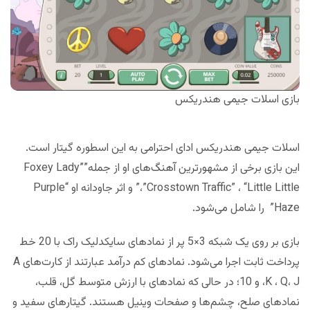
بازی اسلات جیمی هندریکس
اسلات جیمی هندریکس ادای احترامی به این اسطوره گیتار است.
این بازی برخی از مشهورترین آهنگ‌های او از جمله”Foxey Lady”
،”Crosstown Traffic” ، “Little Little” و اثر جاودانه او “Purple
Haze” را شامل می‌شود.
بازی بر روی یک شبکه 3×5 پر از نمادهای سایکدلیک راک با 20 خط
پرداخت ثابت اجرا می‌شود. نمادهای کم درآمد عبارتند از کارت‌های A
،K ، Q، J و 10؛ در حالی که نمادهای با ارزش متوسط ​​گل، قلب،
نمادهای صلح، چشم‌ها و صفحات وینیل هستند. گیتارهای سفید و