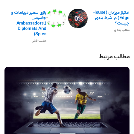
امتیاز میزبان (House
بازی سفیر دیپلمات و
Edge) در شرط بندی
جاسوس
چیست؟
(Ambassadors,
Diplomats And
مطلب بعدی
Spies)
مطلب قبلی
مطالب مرتبط