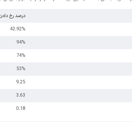
درصد رخ دادن
42.92%
94%
74%
53%
9.25
3.63
0.18