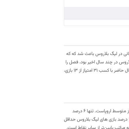
رسوایی تبانی در لیگ بلاروس باعث شد که که
اروس در چند سال اخیر بود، فصل را
با جریمه منفی ۳۵ امتیازی آغاز کرد و به همین دلیل در رتبه چهاردهم از پانزدهم جدول است. دینامو مینسک در حال حاضر با کسب ۳۱ امتیاز از ۱۳ بازی،
لیگ بلاروس از نظر آماری، با اکثر لیگ های اروپا برابری می‌کند. درصد بازی‌های بدون گل در بلاروس، تقریبا به اندازه از متوسط اروپاست. تنها ۶ درصد
بازی های لیگ بلاروس بدون گل به پایان رسیده است. بیش از نیمی از بازی‌ها هم حداقل ۳ گل را ثبت کرده اند. ۳۶ درصد بازی های لیگ بلاروس حداقل