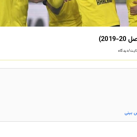
201)
ش بینی