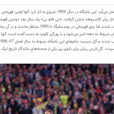
بروسیا دورتموند از شمال رودخانه راین آلمان می‌آید. این باشگاه در سال 1909 شر
1956 با پیروزی در فینال برابر کالسروهه جشن گرفتند. «بی فائو بی» یک سال بعد دومین 
آنها یک بار دیگر در 1963 قهرمان مسابقات شدند اما برای قهرمانی
مان مربوط به دهه اخیر می‌شود و با یورگن کلوپ به دست آمده است. آنها 
سیدند. گل لارس ریکن برابر بانوی پیر یکی از صحنه‌های ماندگار تاریخ لیگ