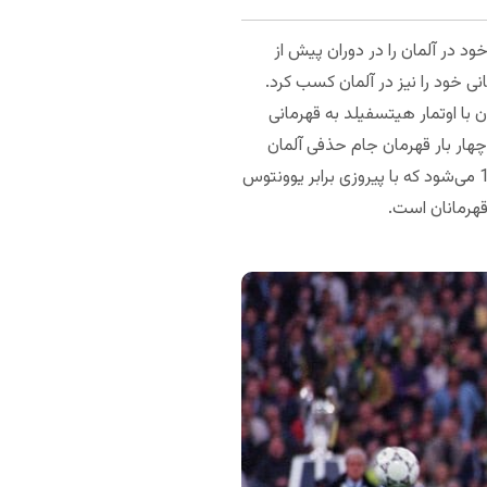
وع به کار کرد. آنها اولین قهرمانی خود در آلمان را در دوران پیش از
قهرمانی خود را نیز در آلمان کسب کرد.
 در بوندسلیگا، تا 1995 منتظر ماندند و در آن زمان با اوتمار هیتسفیلد به قهرمانی
چهار بار قهرمان جام حذفی آلمان
شده‌اند، یک بار جام برندگان اروپا را صاحب شدند و گل سرسبد جام‌های این باشگاه مربوط به سال فصل 97-1996 می‌شود که با پیروزی برابر یوونتوس
 قهرمانان است.