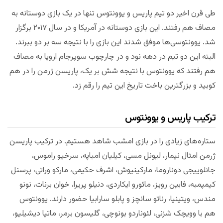
طی قرن اخیر دو تیم پاریس و یوونتوس تنها در یک بازی دوستانه به
مصاف هم رفتند. این بازی دوستانه در آمریکا و در سال ۲۰۱۷ برگزار
شد. یوونتوسی‌ها موفق شدند این بازی را با نتیجه سه بر دو ببرند.
البته این دو تیم در دهه نود و در چارچوب سوپرجام اروپا به مصاف
هم رفتند که یوونتوس با نتیجه شش بر یک، پاریسن ژرمن را در هم
کوبید و بزرگترین باخت تاریخ این تیم را رقم زد.
ترکیب پاریس و یوونتوس
ستاره‌های زیادی را در بازی امشب شاهد هستیم. در ترکیب پاریسن
ژرمن امثال نیمار، لیونل مسی، کیلیان امباپه، سرخیو راموس،
جانلوییجی دوناروما، مارکینیوش، اشرف حکیمی، مارکو وراتی، پرسنل
کیمپمبه، فابین رویز، مائورو ایکاردی، دنیلو پریرا، خوان برنات، نونو
مندس، ویتینیا، رناتو سانچز و پابلو سارابیا حضور دارند. یوونتوس
هم با وویچک شزنی، لئوناردو بونوچی، گلیسون برمر، ماتیا دیشیلیو،