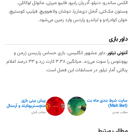
الکس ساندرو، دنیلو، آدریان رابیو، فابیو میرتی، مانوئل لوکاتلی،
وستون مک‌کنی، آنخل دی‌ماریا، دوشان ولاهوویچ، فیلیپ کوستیچ،
خوان کوادرادو و لیاندرو پاردس وارد زمین می‌شود.
داور بازی
آنتونی تیلور
، داور مشهور انگلیسی، بازی حساس پاریسن ژرمن و
یوونتوس را سوت می‌زند. میانگین ۳.۳۸ کارت زرد و ۳۳ درصد اعلام
پنالتی، آمار تیلور در مسابقات این فصل است.
سایت شرط بندی ماه بت
پیش بینی بازی
(Mah Bet)
منچستریونایتد و آرسنال
مطلب بعدی
مطلب قبلی
مطالب مرتبط