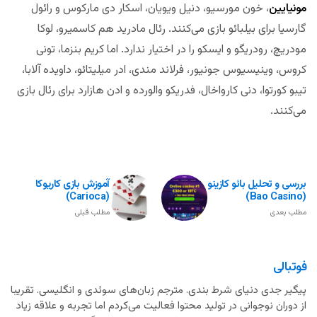
مونیایین
، خون مورسیو، دنیل ویویان، اسکار دی مارکوس و رائول
گارسیا برای بیلبائو بازی می‌کنند. رئال مادرید هم کاسمیرو، لوکا
مودریچ، رودریگو و ایسکو را در اختیار ندارد. اما کریم بنزما، تونی
کروس، وینیسیوس جونیور، فرلاند مندی، ادر میلیتائو، داویده آلابا،
تیبو کورتوا، دنی کارواخال، فدریکو والورده و ادن هازارد برای رئال بازی
می‌کنند.
بررسی و تحلیل بائو کازینو
آموزش بازی کاریوکا
(Carioca)
(Bao Casino)
مطلب بعدی
مطلب قبلی
فوتبالی
پیگیر جدی دنیای شرط بندی. مترجم زبان‌های سوئدی و انگلیسی. تقریبا
از دوران نوجوانی در تولید محتوا فعالیت می‌کردم اما تجربه و علاقه زیاد