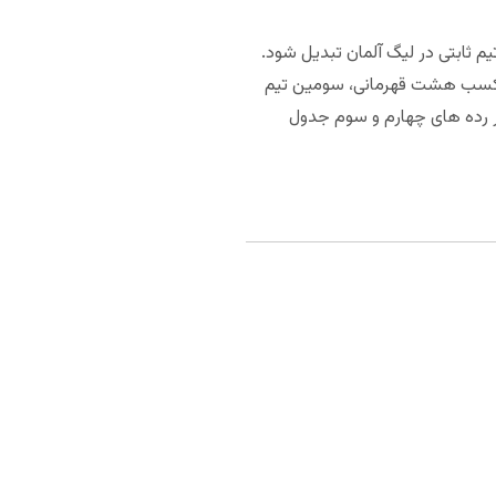
م ثابتی در لیگ آلمان تبدیل شود.
شده بوندسلیگای ۲ را ببرد. بروسیا دورتموند با کسب هشت قهرمانی، سومین تیم
در رده های چهارم و سوم جدول