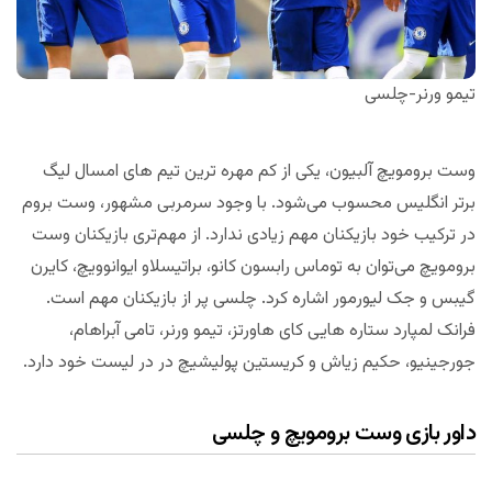
تیمو ورنر-چلسی
وست برومویچ آلبیون، یکی از کم مهره ترین تیم های امسال لیگ
برتر انگلیس محسوب می‌شود. با وجود سرمربی مشهور، وست بروم
در ترکیب خود بازیکنان مهم زیادی ندارد. از مهم‌تری بازیکنان وست
برومویچ می‌توان به توماس رابسون کانو، براتیسلاو ایوانوویچ، کایرن
گیبس و جک لیورمور اشاره کرد. چلسی پر از بازیکنان مهم است.
فرانک لمپارد ستاره هایی کای هاورتز، تیمو ورنر، تامی آبراهام،
جورجینیو، حکیم زیاش و کریستین پولیشیچ در در لیست خود دارد.
داور بازی وست برومویچ و چلسی