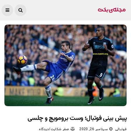
پیش بینی فوتبال؛ وست برومویچ و چلسی
فوتبالی
سپتامبر 26, 2020
صفر شکایت/دیدگاه