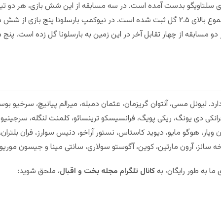
برای سلتاویگو بدست آمده است. در سه مسابقه از این شش بازی، هر دو تی
چهار مسابقه از این شش مواجهه، در مجموع بالای ۲.۵ گل ثبت شده است. در نیوکمپ بارسلونا 
 مسابقه از چهار تقابل آخر در این زمین به بارسلونا گل زده است. پنج
رد. لیونل مسی، آنتوان گریزمان، عثمان دمبله، میرالم پیانیچ، سرخیو بو
فرانکی دی یونگ، ریکی پویگ، فرانسیسکو ترینسائو، کلمنت لنگله، سرجینیو 
 ویار، هوگو مایو، دیوید کاستاس، نستور آراخو، دنیس سوارز، فران بلتران، 
 خورخه سانز، آرون مارتین، کوین، آگوستو سولاری، سانتی مینا و جیسون موری
ا به طور رایگان، به
کانال تلگرام مجله بخت و اقبال
، ملحق شوید: