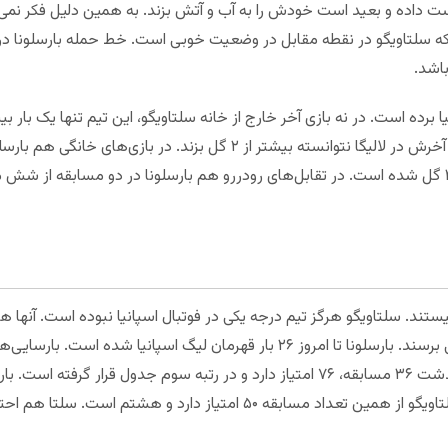
دست داده و بعید است خودش را به آب و آتش بزند. به همین دلیل فکر نمی‌ک
ا اینکه سلتاویگو در نقطه مقابل در وضعیت خوبی است. خط حمله بارسلونا در 
باشد.
حمله بارسلونا در سه مسابقه از پنج بازی آخرش در لالیگا نتوانسته بیشتر از ۲ 
آخرش در نیوکمپ موفق به ثبت حداقل ۳ گل شده است. در تقابل‌های رودررو هم بارسلونا در دو مساب
یستند. سلتاویگو هرگز تیم درجه یکی در فوتبال اسپانیا نبوده است. آنها 
فوتبال در این کشور به افتخار قابل توجهی برسند. بارسلونا تا امروز ۲۶ بار قهرمان لی
در مسابقات این فصل، بارسلونا بعد از گذشت ۳۶ مسابقه، ۷۶ امتیاز دارد و در رتبه سوم 
کرده اما به دستاورد مهم‌تری نمی‌رسد. سلتاویگو از همین تعداد مسابقه ۵۰ امتیا