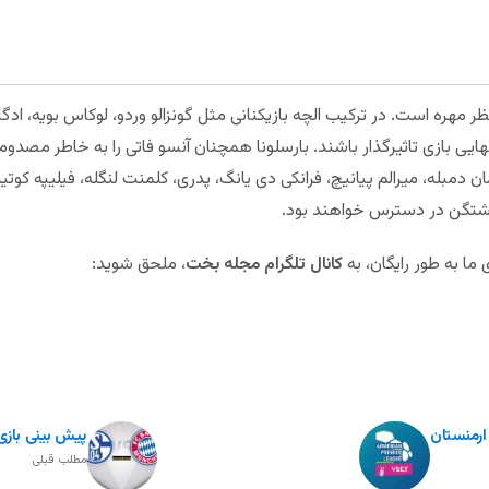
ظر مهره است. در ترکیب الچه بازیکنانی مثل گونزالو وردو، لوکاس بویه، ادگار
 نهایی بازی تاثیرگذار باشند. بارسلونا همچنان آنسو فاتی را به خاطر مصدومی
 دمبله، میرالم پیانیچ، فرانکی دی یانگ، پدری، کلمنت لنگله، فیلیپه کو
رشتگن در دسترس خواهند بود.
ا به طور رایگان، به
کانال تلگرام مجله بخت
، ملحق شوید:
ارمنستان
پیش بینی بازی
مطلب قبلی