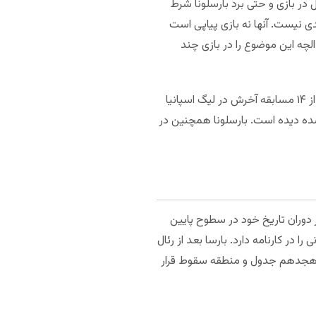
 قطعا ریسکی است. اگر می‌خواهید سراغ یک گزینه با ریسک کم بروید، می‌توانید روی مجموع بالای ۱.۵ گل در بازی و حتی برد بارسلونا شرط
ی نیست. آنها نه بازی پیاپی است
 الچه این موضوع را در بازی چند
در شش مسابقه از هفت بازی آخر خانگی الچه در رقابت‌های مختلف، هر دو تیم به هم گل زده اند. الچه در ۱۲ بازی از ۱۴ مسابقه آخرش در لیگ اسپانیا
شده دیده است. بارسلونا همچنین در
ر دوران تاریخ خود در سطوح پایین
الچه هرگز نتوانسته در دسته اول اسپانیا یا لالیگا قهرمان شود. بارسلونا سابقه کسب ۲۶ قهرمانی را در کارنامه دارد. بارسا بعد از رئال
 ۱۷ مسابقه، ۱۷ امتیاز دارد. تیم میزبان در رده هجدهم جدول و منطقه سقوط قرار