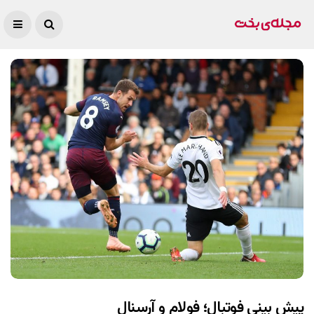
پیش بینی فوتبال؛ فولام و آرسنال