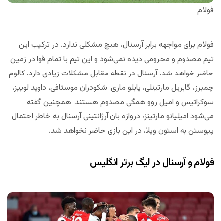
فولام
فولام برای مواجهه برابر آرسنال، هیچ مشکلی ندارد. در ترکیب این
تیم مصدوم و محرومی دیده نمی‌شود و این تیم با تمام قوا در زمین
حاضر خواهد شد. آرسنال در نقطه مقابل مشکلات زیادی دارد. کالوم
چمبرز، گابریل مارتینلی، پابلو ماری، شکودران موستافی، داوید لوییز،
سوکراتیس و امیل روو همگی مصدوم هستند. همچنین گفته
می‌شود امیلیانو مارتینز، دروازه بان آرژانتینی آرسنال به خاطر احتمال
پیوستن به استون ویلا، در این بازی حاضر نخواهد شد.
فولام و آرسنال در لیگ برتر انگلیس