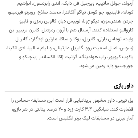
آرنولد، جوئل ماتیپ، ویرجیل فن دایک، اندی رابرتسون، ابراهیم
کوناته، فابینیو، جو گومز، تیاگو آلکانترا، محمد صلاح، روبرتو فیرمینو،
جردن هندرسون، دیگو ژوتا، لوییس دیاز، کالوین رمزی و فابیو
کاروالیو استفاده کنند. آرسنال هم با آرون رمزدیل، کایرن تریپیر، بن
وایت، توماس پارتی، گابریل، بوکایو ساکا، مارتین اودگارد، گابریل
ژسوس، امیل اسمیت روو، گابریل مارتینلی، ویلیام سالیبا، ادی انکیتا،
یاکوب کیویور، راب هولدینگ، گرانیت ژاکا، الکساندر زینچنکو و
جورجینیو وارد زمین می‌شود.
داور بازی
پل تیرنی، داور مشهور بریتانیایی قرار است این مسابقه حساس را
قضاوت کند. میانگین ۳.۴ کارت زرد و ۲۰ درصد پنالتی در هر بازی،
آمار تیرنی در مسابقات لیگ برتر انگلیس است.