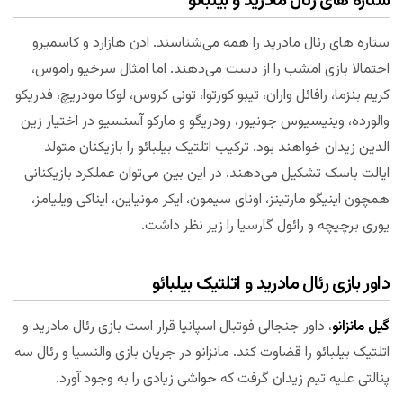
ستاره های رئال مادرید و بیلبائو
ستاره های رئال مادرید را همه می‌شناسند. ادن هازارد و کاسمیرو
احتمالا بازی امشب را از دست می‌دهند. اما امثال سرخیو راموس،
کریم بنزما، رافائل واران، تیبو کورتوا، تونی کروس، لوکا مودریچ، فدریکو
والورده، وینیسیوس جونیور، رودریگو و مارکو آسنسیو در اختیار زین
الدین زیدان خواهند بود. ترکیب اتلتیک بیلبائو را بازیکنان متولد
ایالت باسک تشکیل می‌دهند. در این بین می‌توان عملکرد بازیکنانی
همچون اینیگو مارتینز، اونای سیمون، ایکر مونیاین، ایناکی ویلیامز،
یوری برچیچه و رائول گارسیا را زیر نظر داشت.
داور بازی رئال مادرید و اتلتیک بیلبائو
گیل مانزانو
، داور جنجالی فوتبال اسپانیا قرار است بازی رئال مادرید و
اتلتیک بیلبائو را قضاوت کند. مانزانو در جریان بازی والنسیا و رئال سه
پنالتی علیه تیم زیدان گرفت که حواشی زیادی را به وجود آورد.