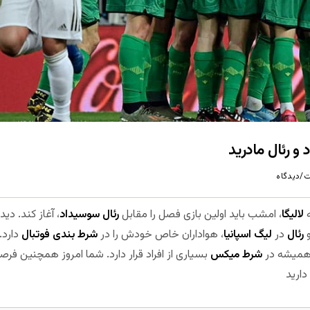
و رئال مادرید
/دیدگاه
ه
لالیگا
، امشب باید اولین بازی فصل را مقابل
رئال سوسیداد
، آغاز کند. دی
و
رئال
در
لیگ اسپانیا
، هواداران خاص خودش را در
شرط بندی فوتبال
دارد.
 همیشه در
شرط میکس
بسیاری از افراد قرار دارد. شما امروز همچنین ف
دارید