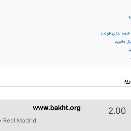
د
ی شرط بندی فوتبال
ل مادرید
د
رید