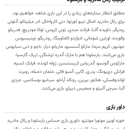
مطابق انتظار ستاره‌های زیادی را در این بازی شاهد خواهیم بود.
برای رئال مادرید امثال تیبو کورتوا، دنی کارواخال، ادر میلیتائو، آنتونی
رودیگر، داویده آلابا، فرلاند مندی، تونی کروس، لوکا مودریچ، فدریکو
والورده، اورلین شومانی، ادواردو کاماوینگا، رودریگو، وینیسیوس
جونیور، کریم بنزما، مارکو آسنسیو، ماریانو دیاز، ناچو و دنی سبایوس
بازی می‌کنند. بارسلونا هم با مارک آندره ترشتگن، اریک گارسیا،
مارکوس آلونسو، آندریاس کریستنسن، ژوله کونده، فرانک کسیه،
فرانکی دی‌یونگ، پدری، گابی، آنسو فاتی، عثمان دمبله، روبرت
لواندوفسکی، هکتور بیرین، رونالد آراخو، سرخیو بوسکتس، جردی
آلبا، سرجی آلبرتو و ممفیس دیپای بازی می‌کنند.
داور بازی
خوزه لوییز مونورا مونترو، داوری بازی حساس بارسلونا و رئال مادرید