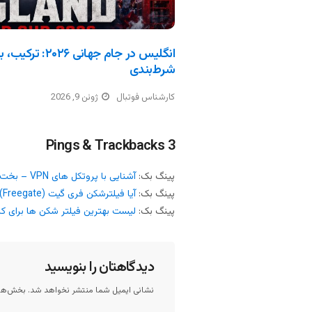
انگلیس در جام جه
شرط‌بندی
کارشناس فوتبال
ژوئن 9, 2026
3 Pings & Trackbacks
پینگ بک:
آشنایی با پروتکل های VPN – بخت
پینگ بک:
آیا فیلترشکن فری گیت (Freegate) امن است؟ – بخت
پینگ بک:
لیست بهترین فیلتر شکن ها برای کا
دیدگاهتان را بنویسید
نشانی ایمیل شما منتشر نخواهد شد.
بخش‌های