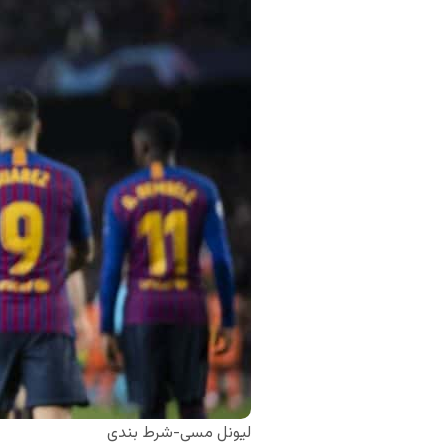
لیونل مسی-شرط بندی