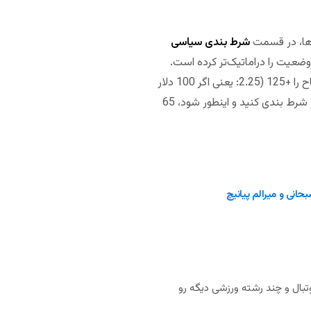
ت‌ها، در قسمت
شرط بندی سیاسی
 وضعیت را دراماتیک‌تر کرده است.
است، شانس استیضاح را +125 (2.25: یعنی اگر 100 دلار
شرط بندی کنید و اینطور شود، 125 دلار برنده می‌شوید) و شانس عدم استیضاح را -155 (1.65: یعنی اگر 100 دلار شرط بندی کنید و اینطور شود، 65
حانی و میرالم پیانیچ
بال و چند رشته ورزشی دیگه رو