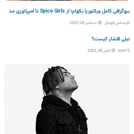
بیوگرافی کامل ویکتوریا بکهام؛ از Spice Girls تا امپراتوری مد
کارشناس فوتبال
دسامبر 28, 2025
نیلی افشار کیست؟
user15
اکتبر 28, 2025