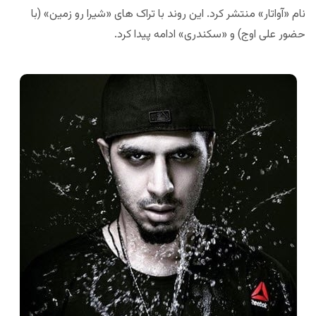
نام «آواتار» منتشر کرد. این روند با تراک های «شیرا رو زمین» (با
حضور علی اوج) و «سکندری» ادامه پیدا کرد.