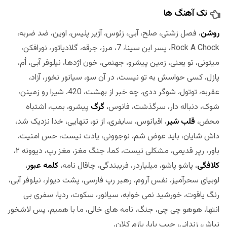
تک آهنگ ها
روشن
، فصل زشتی، صلح، آبی، زئوس، آژیر پلیس، اوین، ضد ضربه،
Rock A Chock، پسر ابن سینا، 7، مرز، جرقه، گلادیاتور، نورافکن،
میتونی، تو یعنی، زمین پیشرو، جهنمی، خون اژدها، نیلوفر آبی، اُم،
پازل، کسی حواسش به تو نیست، در آن سو، سیانور نخور، آزاد،
عقربه، توتول، شوگر ددی، چه خبر از بهشت، 420، شیرا رو زمینن،
شوک، دنباله دار، سرگذشت، فانوس،
گرگ
پیشرو، بمب، اشتباه
محض،
قلب شیر
، اقیانوس، سایفری، از نو، تنهایی، خدا نزدیک شد،
داش شایان، باید عوض شم، نوجوونی، یادت نیست، حس امنیت،
باور، رپر قدیمی، مشکلی نیست، کما، جنگ مغز، مغز رپ، دیوونه ۲،
کلافگی
، پاشو پاشو، میلیاردر، فریبندگی، چاقال نامه،
کلمه عبور
،
لوبیای سحرآمیز، نفس آروم، رهبر رپ فارسی، پشت دیوار، نیلوفر آبی،
رنگ یاقوت، خورشید نمی خوابه، سیانور، سکوت، ردپا، سفری بی
انتها، هوهو چی چی، جنگ، نامه های خالی، ما با همیم، پس لاشخور
نباش، زندانی، جیب بابا، بازم کلان.