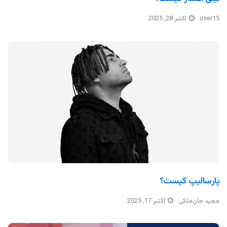
user15
اکتبر 28, 2025
پارسالیپ کیست؟
مجید جان‌ملکی
اکتبر 17, 2025