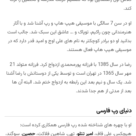
کند.
او در سن 7 سالگی با موسیقی هیپ هاپ و رپ آشنا شد و با آثار
هنرمندانی چون راکیم، توپاک و … عاشق این سبک شد. جالب است
بدانید او دو برادر کوچکتر به نام های علی اوج و امید قدر دارد که در
موسیقی هیپ هاپ فعال هستند.
رضا در سال 1385 با فرزانه پورمحمدی ازدواج کرد. فرزانه متولد 21
مهر سال 1365 در تهران است و توسط یکی از دوستانش با رضا آشنا
شد. یک سال و نیم بعد این رابطه به ازدواج ختم شد. البته آن ها
بعد از مدتی از هم جدا شدند.
دنیای رپ فارسی
او با چهره های شناخته شده رپ فارسی همکاری کرده است:‌
هیچکس، علی قاف،
امیر تتلو
، تهی، شاهین فلاکت،
حصین
، سوگند،