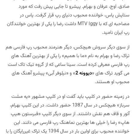
صادق، اوج، عرفان و بهرام. پیشرو تا جایی پیش رفت که مورد
ستایش یاس، خواننده محبوب دنیای رپ قرار گرفت. یاس در
مصاحبه ای که با MTV Iggy داشت رضا را یکی از بهترین خوانندگان
رپ ایران نامید.
از سوی دیگر سروش هیچکس، دیگر هنرمند محبوب رپ فارسی هم
تراک رضا و بهرام به نام «ما با همیم» را یکی از بهترین آهنگ های
رپ فارسی معرفی کرده است. سینا ساعی که از گروه تیک تاک است
می گوید تراک های «
دیوونه 2
» و «نیلوفر آبی» پیشرو آهنگ های
محبوب او هستند.
در زمینه حضور در کلیپ باید گفت او در کلیپ مشهور «یه مشت
سرباز» هیچکس در سال 1387 حضور داشت. در این کلیپ بهرام،
آتور و قاف هم نقش داشتند. از سوی دیگر کلیپ «قبرستون هیپ
هاپ» رضا را خیلی ها بهترین نماهنگ رپ فارسی می دانند. این
خواننده محبوب برای اولین بار در سال 1394 یک تراک غیررایگان را با