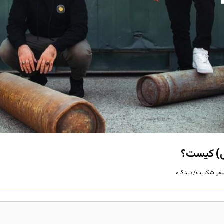
ی) کیست؟
ر شکایت/دیدگاه