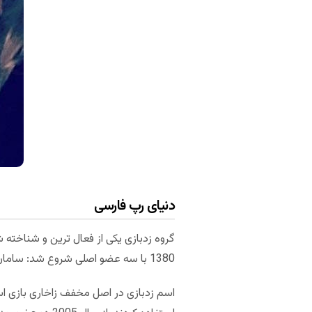
دنیای رپ فارسی
گروه زدبازی یکی از فعال ترین و شناخته 
1380 با سه عضو اصلی شروع شد: سامان رضاپور (سامان ویلسون)، مهراد مستوفی راد (مهراد هیدن) و سهراب مرادخواه (سهراب ام جی).
اسم زدبازی در اصل مخفف زاخاری بازی اس