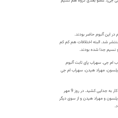
(علیرضا جی جی). عضو بعدی گروه هم نسیم
جی جی و نسیم در این آلبوم حاضر بودند.
بهزاد لیتو و آرش دارا هم خواننده های مهمان بودند. آلبوم «پیر شدیم ولی بزرگ نه» هم در سال 1393 منتشر شد. البته اختلافات هم کم کم
 نسیم جدا شده بودند.
دن و سهراب ام جی. سهراب پای ثابت آلبوم
تونل» (سامان ویلسون، مهراد هیدن، سهراب ام جی
بازگشت سامان ویلسون باز هم اختلافات را کلید زد. اعضای گروه در نهایت هم نتوانستند این مشکل را حل کنند و کار به جدایی کشید. در روز 9 مهر
ویلسون و مهراد هیدن و از سوی دیگر
.