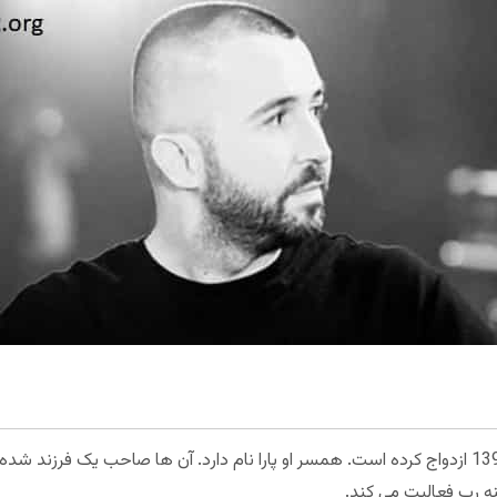
سهراب متاهل است و در شهریور سال 1392 ازدواج کرده است. همسر او پارا نام دارد. آن ها صاحب ی
نه رپ فعالیت می کند.