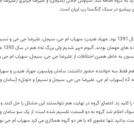
 از سال 2005 دو عضو جدید به گروه اضافه شد: سیاوش جلالی (سیجل) و علیرضا جزایری 
های پیشرو در سبک گنگستا رپ ایران است.
شروع کار با آلبوم «زاخارنامه» در خرداد سال 1391 بود. مهراد هیدن، سهراب ام جی، سیجل، علیرضا 
هیچکس، 
سون به خاطر همین اختلافات از علیرضا جی جی، سیجل، سهراب ام جی و
 انتشار آلبوم «بزرگ 2» در سال 1393 هم فقط سه خواننده حضور داشتند: سامان ویلسون، مهراد هی
های این گروه بود: «پیر شدیم ولی بزرگ نه 2» (سهراب ام جی، علیرضا جی جی، سیجل و نسیم) و «
ی در فیسبوک اعلام شد گروه به دو قسمت تقسیم شده است: از یک سو سامان 
 بدانید تنها عضوی که با هر دو گروه همکاری می کرد سهراب ام جی بود