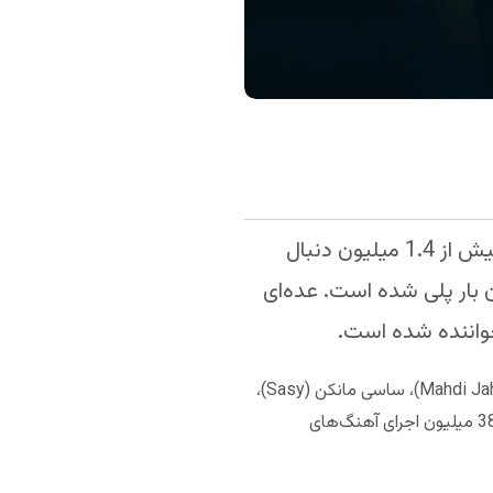
است. او هم اکنون بیش از 1.4 میلیون دنبال
رد. آهنگ‌های او در مجموع تا کنون (1389/4/28) بیش از 380 میلیون بار پلی شده است. عده‌ای
اننده شده است.
معروف ترین خوانندگانی که علیشمس تا کنون با آنها هم خوانی داشته است به ترتیب عبارتند از مهدی جهانی (Mahdi Jahani)، ساسی مانکن (Sasy)،
کیمیا (Kimia) و آرن (Aren). با نگاهی به لیست آهنگ‌های علیشمس در سایت رادیو جوان متوجه می‌شوید که از 380 میلیون اجرای آهنگ‌های