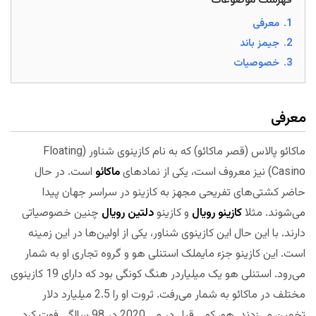
فهرست موضوعات
1.
معرفی
2.
جیمز باند
3.
خصوصیات
معرفی
ماکائو پالاس (قصر ماکائو) که به نام کازینوی شناور (Floating
Casino) نیز معروف است، یکی از نمادهای
ماکائو
است. در حال
حاضر کشتی‌های تفریحی مجهز به کازینو در سراسر جهان پیدا
می‌شوند. مثلا
کازینو رویال
و کازینو
دلتین رویال
چنین خصوصیاتی
دارند. با این حال این کازینوی شناور، یکی از اولین‌ها در این زمینه
است. این کازینو جزء مایملک استنلی هو و گروه تجاری او به شمار
می‌رود. استنلی هو یک میلیاردر هنگ کونگی بود که دارای 19 کازینوی
مختلف در ماکائو به شمار می‌رفت. ثروت او را 2.5 میلیارد دلار
تخمین می‌زدند. هو، کمی قبل در می 2020 در 98 سالگی فوت کرد.