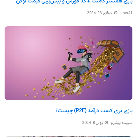
بازی همستر کامبت + کد مورس و پیش‌بینی قیمت توکن
user41
جولای 23, 2024
بازی برای کسب درآمد (P2E) چیست؟
سپیده پیشرو
ژوئن 8, 2024