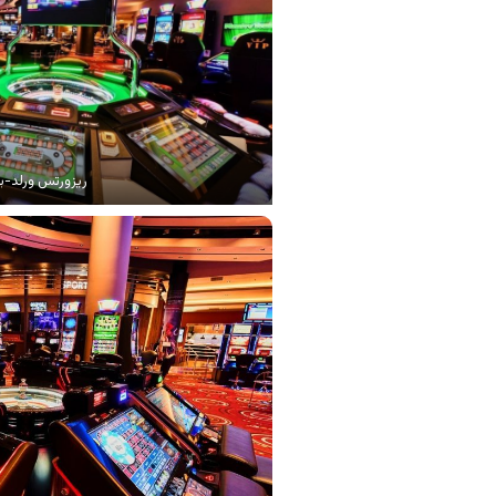
ریزورتس ورلد-ب