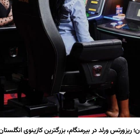
؛ ریزورتس ورلد در بیرمنگام، بزرگترین کازینوی انگلستان