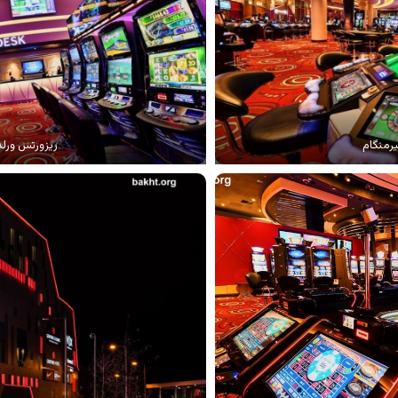
یرمنگام
ریزورتس ورلد