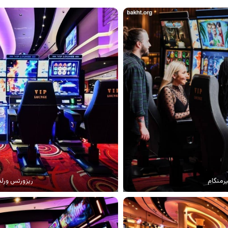
یرمنگام
ریزورتس ورلد