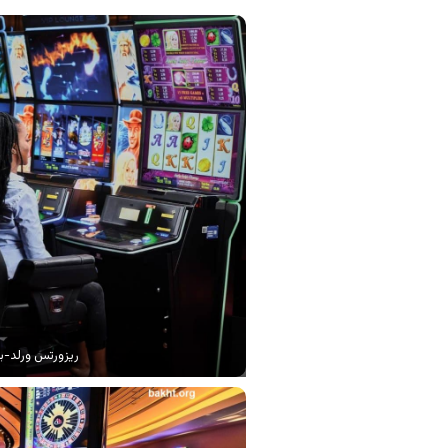
ریزورتس ورلد-ب