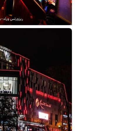
ریزورتس ورلد-ب