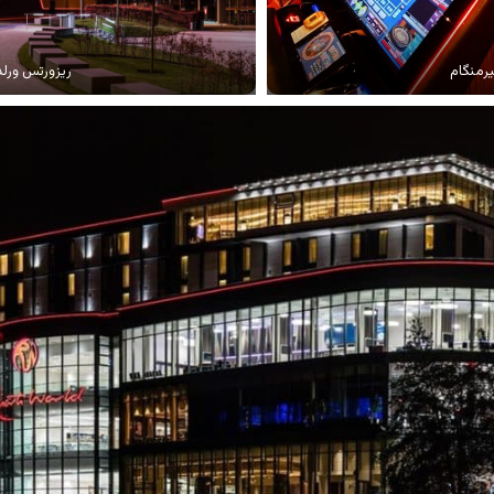
یرمنگام
ریزورتس ورلد