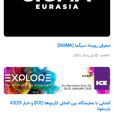
معرفی رویداد سیگما (SiGMA)
user41
فوریه 26, 2025
آشنایی با نمایشگاه بین المللی کازینوها (ICE) و خبار ICE25
بارسلونا